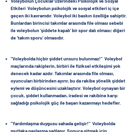
Voleybolun Çocuklar Üzerindeki Psikolojik ve Sosyal
Etkileri
Voleybolun psikolojik ve sosyal etkileri iç içe
geçen iki kavramdır. Voleybol iki baskın özelliğe sahiptir.
Bunlardan birincisi takımlar arasında file olması sebebi
ile voleybolun ‘şiddete kapalı’ bir spor dalı olması; diğeri
de ‘takım sporu’ olmasıdır.
“Voleybolda hiçbir şiddet unsuru bulunmaz!”
Voleybol
maçlarında rakiplerin, birbiri ile fiziksel etkileşimi yok
denecek kadar azdır. Takımlar arasında file olması,
oyuncuları birbirinden ayırır, bu da rakibe yönelik şiddet
eylemi ve düşüncesini uzaklaştırır. Voleybol oynayan bir
çocuk, şiddet kullanmadan, iradesi ve rakibine karşı
sağladığı psikolojik güç ile başarı kazanmayı hedefler.
“Yardımlaşma duygusu sahada gelişir!”
Voleybolda
mutlaka paslaşma sağlanır. Sonuca gitmek için