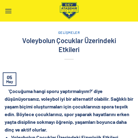
İçeriğe
atla
GELIŞMELER
Voleybolun Çocuklar Üzerindeki
Etkileri
05
May
‘Çocuğuma hangi sporu yaptırmalıyım?’ diye
düşünüyorsanız, voleybol iyi bir alternatif olabilir.
Sağlıklı bir
yaşam biçimi oluşturmaları için çocuklarınızı spora teşvik
edin. Böylece çocuklarınız, spor yaparak hayatlarını erken
yaşta disipline sokmayı öğrenip, yaşamları boyunca daha
dinç ve aktif olurlar.
Voleybolun Çocuklar Üzerindeki Fizyolojik Etkileri