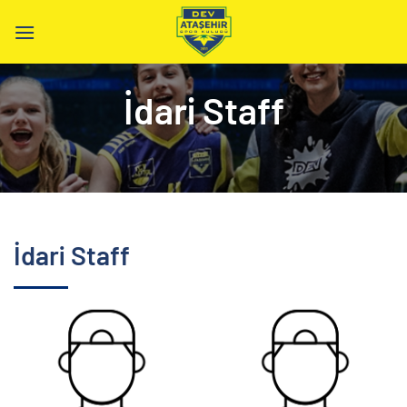
İçeriğe
atla
İdari Staff
İdari Staff