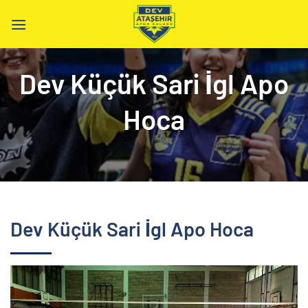
İçeriğe
atla
Dev Küçük Sari İgl Apo
Hoca
Dev Küçük Sari İgl Apo Hoca